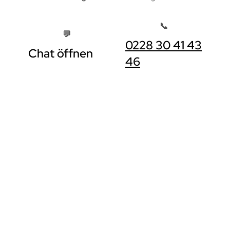
📞
💬
0228 30 41 43
Chat öffnen
46