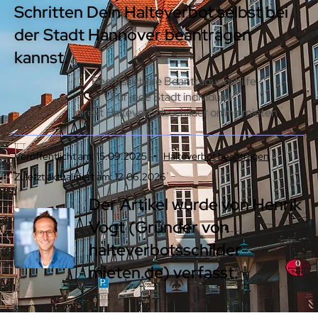
Schritten Dein Halteverbot selbst bei
der Stadt Hannover beantragen
kannst.
Rechtssichere Beantragungshilfe
Für jede Stadt individuell
direkt Halteverbotsschilder online mieten
Veröffentlicht am: 15.09.2025 •
Halteverbot beantragen
Zuletzt aktualisiert am: 12.06.2026
Der Artikel wurde von
Henrik
Vogt
(Gründer von
halteverbotsschilder-
mieten.de) verfasst.