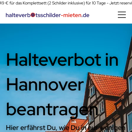
49 € für das Komplettsett (2 Schilder inklusive) für 10 Tage - Jetzt reserv
Halteverbot in
Hannover
beantragen
Hier erfährst Du, wie Du in nur wenigen