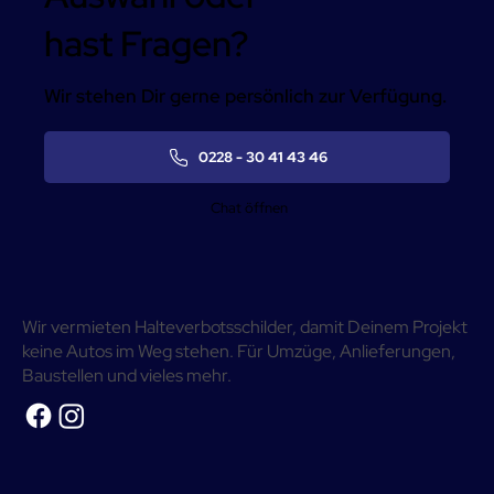
hast Fragen?
Wir stehen Dir gerne persönlich zur Verfügung.
0228 - 30 41 43 46
Chat öffnen
Wir vermieten Halteverbotsschilder, damit Deinem Projekt
keine Autos im Weg stehen. Für Umzüge, Anlieferungen,
Baustellen und vieles mehr.