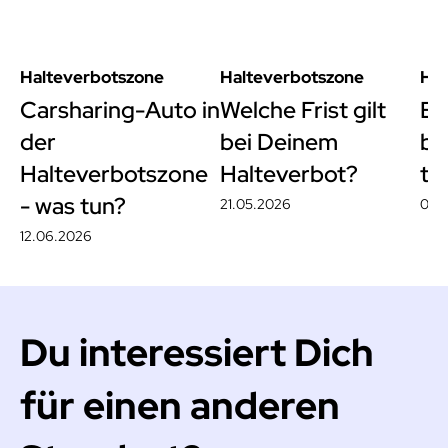
Halteverbotszone
Halteverbotszone
Hal
Carsharing-Auto in
Welche Frist gilt
E-
der
bei Deinem
bl
Halteverbotszone
Halteverbot?
tu
- was tun?
21.05.2026
08.
12.06.2026
Du interessiert Dich
für einen anderen