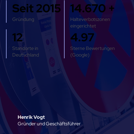
Seit 2015
14.670 +
Gründung
Halteverbotszonen
eingerichtet
12
4.97
Standorte in
Sterne Bewertungen
Deutschland
(Google)
Henrik Vogt
Gründer und Geschäftsführer