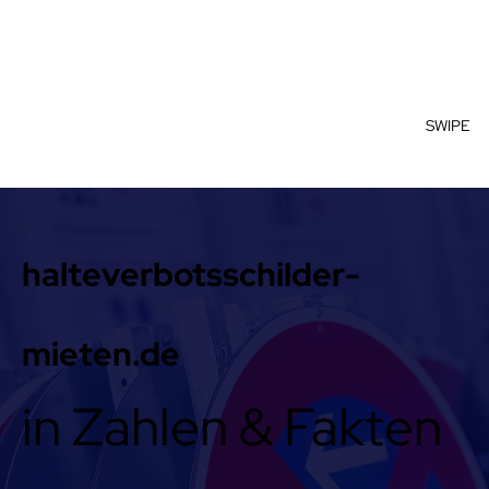
SWIPE
halteverbotsschilder-
mieten.de
in Zahlen & Fakten