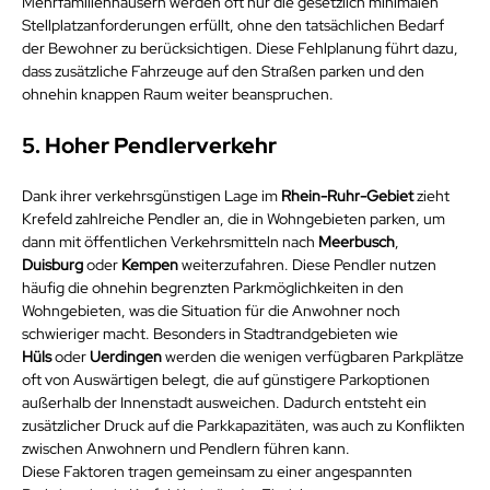
Mehrfamilienhäusern werden oft nur die gesetzlich minimalen 
Stellplatzanforderungen erfüllt, ohne den tatsächlichen Bedarf 
der Bewohner zu berücksichtigen. Diese Fehlplanung führt dazu, 
dass zusätzliche Fahrzeuge auf den Straßen parken und den 
ohnehin knappen Raum weiter beanspruchen.
5. Hoher Pendlerverkehr
Dank ihrer verkehrsgünstigen Lage im 
Rhein-Ruhr-Gebiet
 zieht 
Krefeld zahlreiche Pendler an, die in Wohngebieten parken, um 
dann mit öffentlichen Verkehrsmitteln nach 
Meerbusch
, 
Duisburg
 oder 
Kempen
 weiterzufahren. Diese Pendler nutzen 
häufig die ohnehin begrenzten Parkmöglichkeiten in den 
Wohngebieten, was die Situation für die Anwohner noch 
schwieriger macht. Besonders in Stadtrandgebieten wie 
Hüls
 oder 
Uerdingen
 werden die wenigen verfügbaren Parkplätze 
oft von Auswärtigen belegt, die auf günstigere Parkoptionen 
außerhalb der Innenstadt ausweichen. Dadurch entsteht ein 
zusätzlicher Druck auf die Parkkapazitäten, was auch zu Konflikten 
zwischen Anwohnern und Pendlern führen kann.
Diese Faktoren tragen gemeinsam zu einer angespannten 