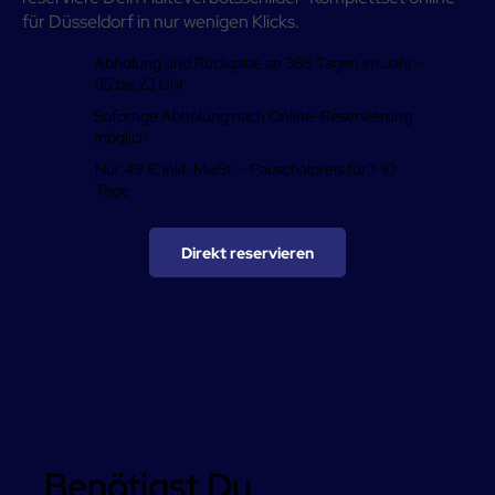
für Düsseldorf in nur wenigen Klicks.
Abholung und Rückgabe an 365 Tagen im Jahr -
05 bis 23 Uhr
Sofortige Abholung nach Online-Reservierung
möglich
Nur 49 € inkl. MwSt. - Pauschalpreis für 1-10
Tage
Direkt reservieren
Benötigst Du