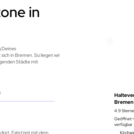
one in
g Deines
sich in Bremen. So liegen wir
egenden Städte mit
n
Haltever
Bremen
4.9 Stern
Geöffnet •
verfügbar
dort. Fahrtzeit mit dem
Kirchw