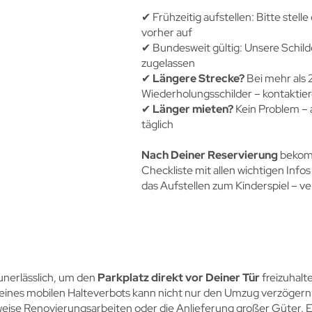
✔︎ Frühzeitig aufstellen: Bitte stelle
vorher auf
✔︎ Bundesweit gültig: Unsere Schild
zugelassen
✔︎
Längere Strecke?
Bei mehr als 
Wiederholungsschilder – kontaktier
✔︎
Länger mieten?
Kein Problem – a
täglich
Nach Deiner Reservierung
bekomm
Checkliste mit allen wichtigen Info
das Aufstellen zum Kinderspiel – v
unerlässlich, um den
Parkplatz direkt vor Deiner Tür
freizuhalt
n eines mobilen Halteverbots kann nicht nur den Umzug verzöger
weise Renovierungsarbeiten oder die Anlieferung großer Güter.