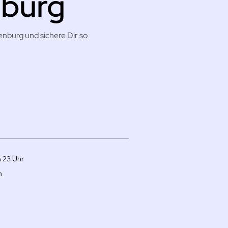
nburg
enburg und sichere Dir so
s 23 Uhr
h