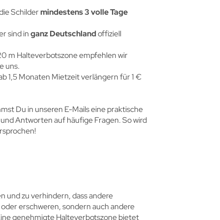
 die Schilder
mindestens 3 volle Tage
er sind in
ganz Deutschland
offiziell
20 m Halteverbotszone empfehlen wir
e uns.
b 1,5 Monaten Mietzeit verlängern für 1 €
st Du in unseren E-Mails eine praktische
s und Antworten auf häufige Fragen. So wird
ersprochen!
en und zu verhindern, dass andere
n oder erschweren, sondern auch andere
 Eine genehmigte Halteverbotszone bietet