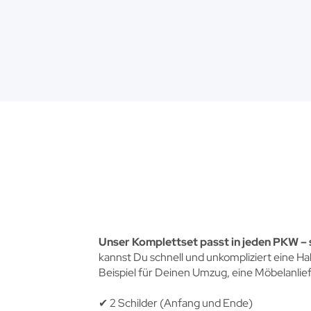
Unser Komplettset passt in jeden PKW – 
kannst Du schnell und unkompliziert eine H
Beispiel für Deinen Umzug, eine Möbelanlie
✔︎ 2 Schilder (Anfang und Ende)